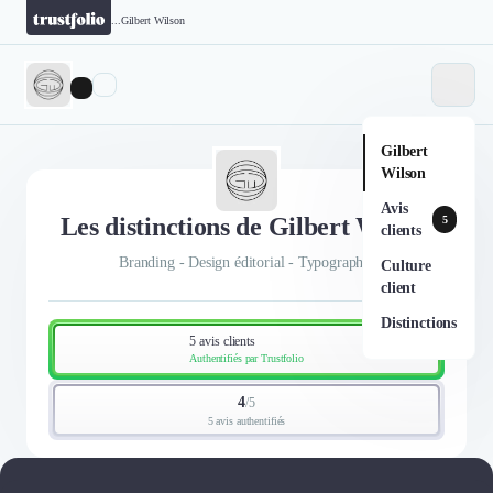
...
Gilbert Wilson
Gilbert
Wilson
Avis
Les distinctions de Gilbert Wilson
5
clients
Branding - Design éditorial - Typographie
Culture
client
Distinctions
5 avis clients
Authentifiés par Trustfolio
4
/
5
5 avis authentifiés