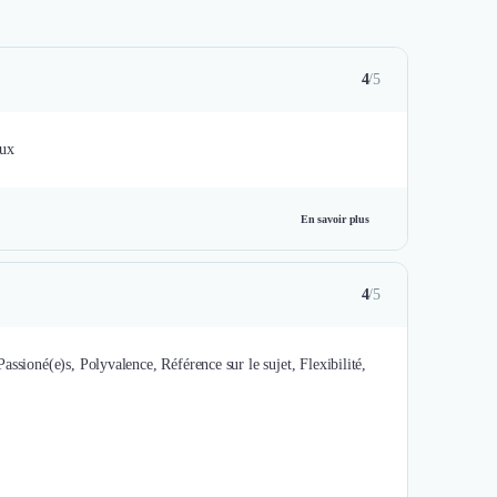
4
/5
eux
En savoir plus
4
/5
 Passioné(e)s, Polyvalence, Référence sur le sujet, Flexibilité,