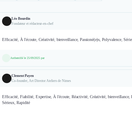
Léo Bourdin
Fondateur et rédacteur-en-chef
Efficacité, À l'écoute, Créativité, bienveillance, Passioné(e)s, Polyvalence, Séri
Authentifié le 25/09/2025 par
Clement Payen
Co-founder, Art Director Ateliers de Nimes
Efficacité, Fiabilité, Expertise, À l'écoute, Réactivité, Créativité, bienveillance,
Sérieux, Rapidité