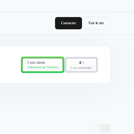
Contacter
Voir le site
5 avis clients
4
/
5
Authentifiés par Trustfolio
5 avis authentifiés