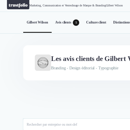
Marketing, Communication et Ventes
Image de Marque & Branding
Gilbert Wilson
Gilbert Wilson
Avis clients
Culture client
Distinction
5
Les avis clients de Gilbert
Branding - Design éditorial - Typographie