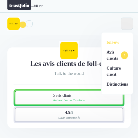
...
foll-ow
foll-ow
Avis
5
clients
Les avis clients de foll-ow
Culture
Talk to the world
client
Distinctions
5 avis clients
Authentifiés par Trustfolio
4.5
/
5
5 avis authentifiés