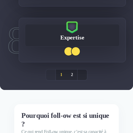
8
Expertise
1
2
Pourquoi foll-ow est si unique
?
Ce qui rend Foll-ow unique, c’est sa capacité à