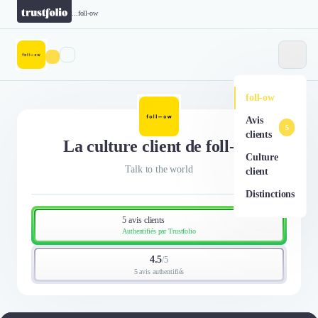
...
foll-ow
foll-ow
Avis
5
clients
La culture client de foll-ow
Culture
Talk to the world
client
Distinctions
5 avis clients
Authentifiés par Trustfolio
4.5
/
5
5 avis authentifiés