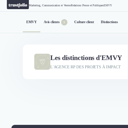
Marketing, Communication et Ventes
Relations Presse et Publiques
EMVY
EMVY
Avis clients
Culture client
Distinctions
5
Les distinctions d'EMVY
L'AGENCE RP DES PROJETS À IMPACT