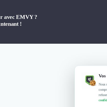
ler avec EMVY ?
ntenant !
Vos 
Nous u
compre
refuse
confid