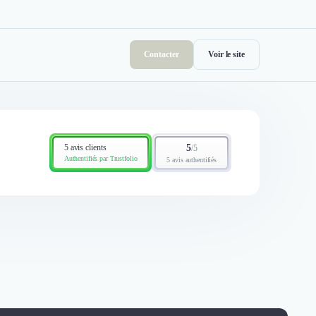
Contacter
Voir le site
5 avis clients
5
/
5
Authentifiés par Trustfolio
5 avis authentifiés