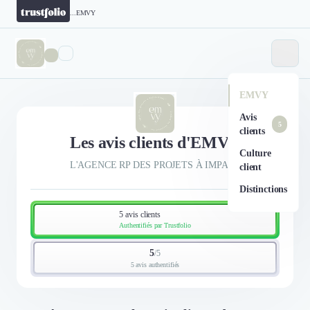
...
EMVY
EMVY
Avis
5
clients
Les avis clients d'EMVY
Culture
L'AGENCE RP DES PROJETS À IMPACT
client
Distinctions
5 avis clients
Authentifiés par Trustfolio
5
/
5
5 avis authentifiés