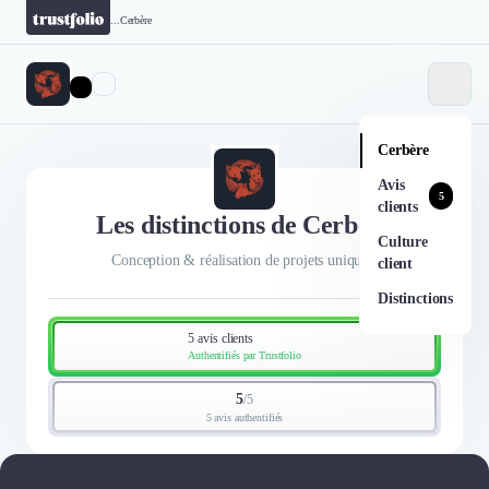
...
Cerbère
Cerbère
Avis
5
clients
Les distinctions de Cerbère
Culture
Conception & réalisation de projets uniques.
client
Distinctions
5 avis clients
Authentifiés par Trustfolio
5
/
5
5 avis authentifiés