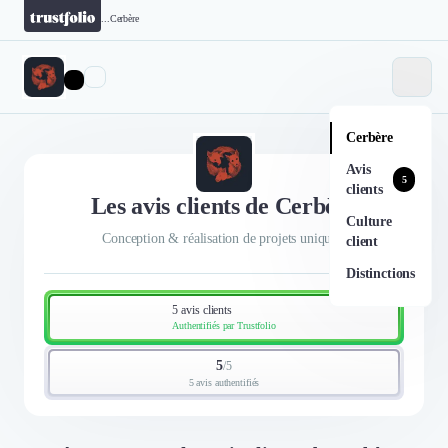
...
Cerbère
Cerbère
Avis
5
clients
Les avis clients de Cerbère
Culture
Conception & réalisation de projets uniques.
client
Distinctions
5 avis clients
Authentifiés par Trustfolio
5
/
5
5 avis authentifiés