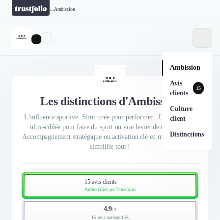
...
Ambission
Ambission
Avis
15
clients
Les distinctions d'Ambission
Culture
L'influence sportive. Structurée pour performer . Une approche
client
ultra-ciblée pour faire du sport un vrai levier de croissance.
Distinctions
Accompagnement stratégique ou activation clé en main : on vous
simplifie tout !
15 avis clients
Authentifiés par Trustfolio
4.9
/
5
15 avis authentifiés