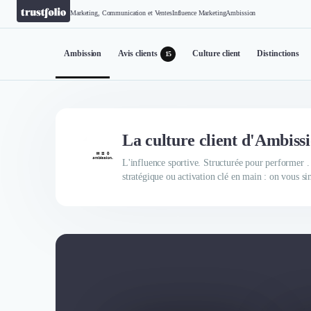
Marketing, Communication et Ventes
Influence Marketing
Ambission
Ambission
Avis clients
Culture client
Distinctions
15
La culture client d'Ambiss
L'influence sportive. Structurée pour performer 
stratégique ou activation clé en main : on vous sim