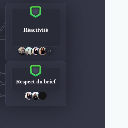
4
Réactivité
+3
8
Respect du brief