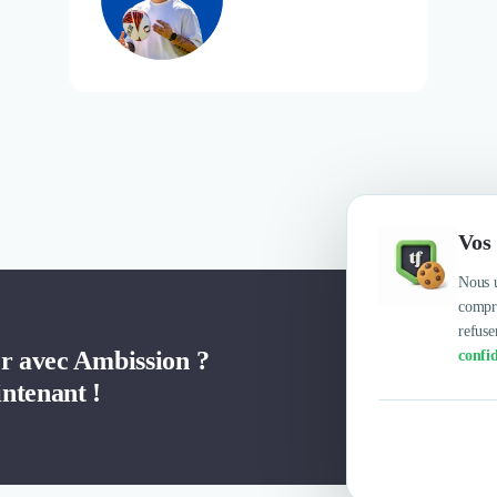
Vos 
Nous u
compre
refuse
er avec Ambission ?
confid
ntenant !