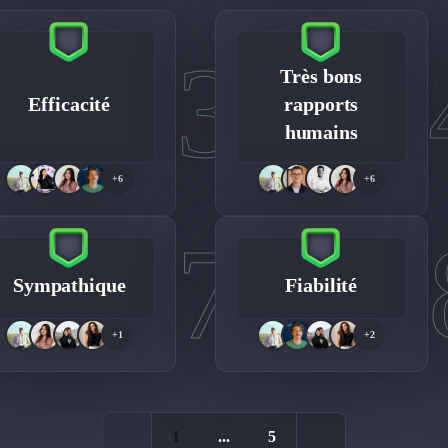
3
Très bons
Efficacité
rapports
humains
+6
+6
7
Sympathique
Fiabilité
+1
+2
1
...
5