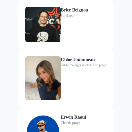
Brice Beignon
Fondateur
Chloë Jouanneau
Talent manager & cheffe de projet
Erwin Raoul
Chef de projet