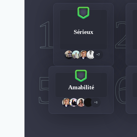
1
2
Sérieux
+7
5
6
Amabilité
+1