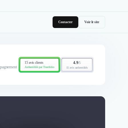
Contacter
Voir le site
15 avis clients
4.9
/
5
ompagnement
Authentifiés par Trustfolio
15 avis authentifiés