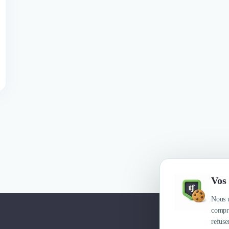
Vos 
Nous u
compre
refuse