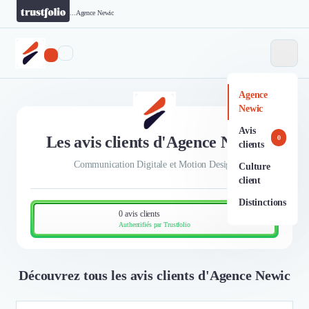
...
Agence Newic
Agence
Newic
Avis
Les avis clients d'Agence Newic
0
clients
Communication Digitale et Motion Design
Culture
client
Distinctions
0 avis clients
Authentifiés par Trustfolio
Découvrez tous les avis clients d'Agence Newic