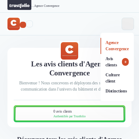
...
Agence Convergence
Agence
Convergence
Avis
Les avis clients d'Agence
0
clients
Convergence
Culture
client
Bienvenue ! Nous concevons et déployons des stratégies de
communication dans l'univers du bâtiment et de l'habitat.
Distinctions
0 avis clients
Authentifiés par Trustfolio
Découvrez tous les avis clients d'Agence