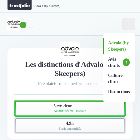
...
Advalo (by Skeepers)
Advalo (by
Skeepers)
Avis
Les distinctions d'Advalo (by
5
clients
Skeepers)
Culture
client
1ère plateforme de performance client
Distinctions
5 avis clients
Authentifiés par Trustfolio
4.9
/
5
5 avis authentifiés