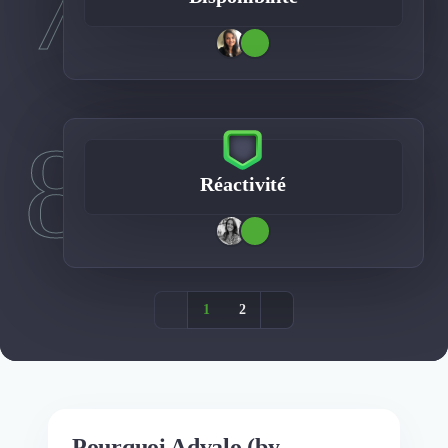
7
8
Réactivité
1
2
Pourquoi Advalo (by