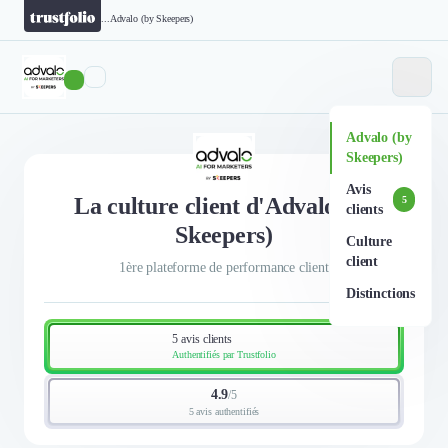
...
Advalo (by Skeepers)
Advalo (by
Skeepers)
Avis
La culture client d'Advalo (by
5
clients
Skeepers)
Culture
client
1ère plateforme de performance client
Distinctions
5 avis clients
Authentifiés par Trustfolio
4.9
/
5
5 avis authentifiés