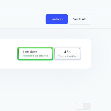
Contacter
Voir le site
2 avis clients
4.3
/
5
Authentifiés par Trustfolio
2 avis authentifiés