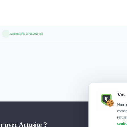
Authentifié le 25/09/2025 par
Vos 
Nous u
compre
refuse
r avec Actusite ?
confid