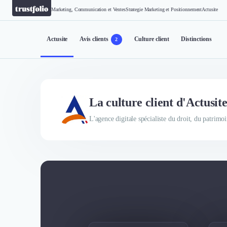
Marketing, Communication et Ventes
Strategie Marketing et Positionnement
Actusite
Actusite
Avis clients
Culture client
Distinctions
2
La culture client d'Actusit
L'agence digitale spécialiste du droit, du patrimoi