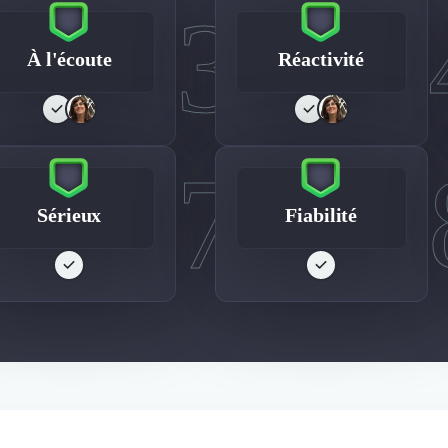
3
À l'écoute
Réactivité
7
Sérieux
Fiabilité