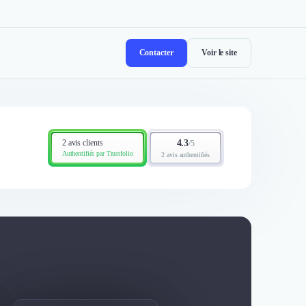
Contacter
Voir le site
2 avis clients
4.3
/
5
Authentifiés par Trustfolio
2 avis authentifiés