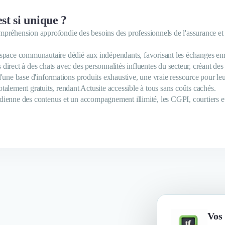
st si unique ?
mpréhension approfondie des besoins des professionnels de l'assurance et
espace communautaire dédié aux indépendants, favorisant les échanges enr
 direct à des chats avec des personnalités influentes du secteur, créant de
d'une base d'informations produits exhaustive, une vraie ressource pour leur
talement gratuits, rendant Actusite accessible à tous sans coûts cachés.
dienne des contenus et un accompagnement illimité, les CGPI, courtiers et
Vos 