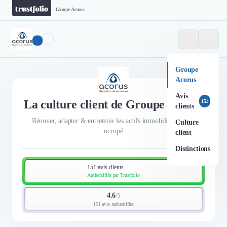
...
Groupe Acorus
Groupe
Acorus
Avis
La culture client de Groupe Acorus
151
clients
Rénover, adapter & entretenir les actifs immobiliers en site
Culture
occupé
client
Distinctions
151 avis clients
Authentifiés par Trustfolio
4.6
/
5
151 avis authentifiés