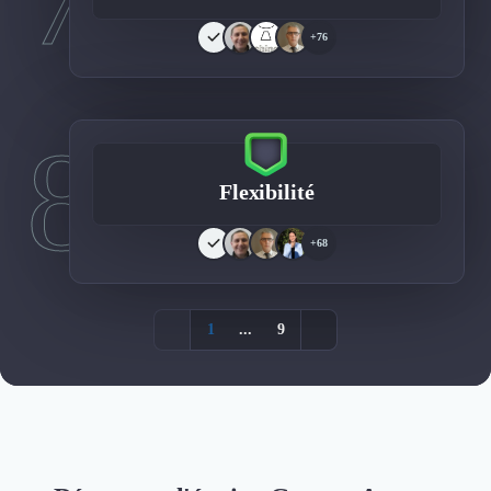
+76
8
Flexibilité
+68
1
...
9