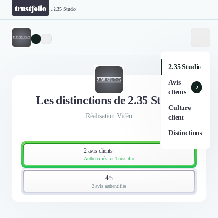
...
2.35 Studio
2.35 Studio
Avis
2
clients
Les distinctions de 2.35 Studio
Culture
Réalisation Vidéo
client
Distinctions
2 avis clients
Authentifiés par Trustfolio
4
/
5
2 avis authentifiés