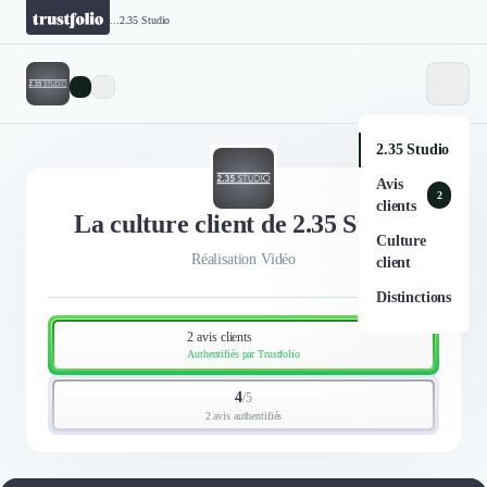
...
2.35 Studio
2.35 Studio
Avis
2
clients
La culture client de 2.35 Studio
Culture
Réalisation Vidéo
client
Distinctions
2 avis clients
Authentifiés par Trustfolio
4
/
5
2 avis authentifiés