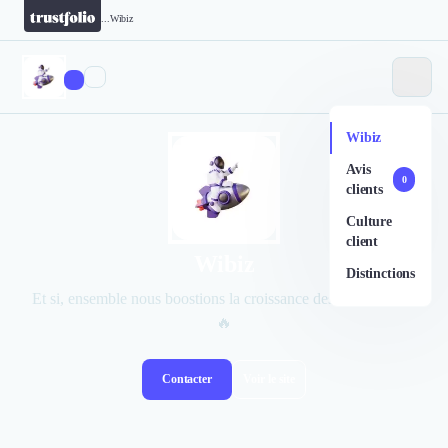
...
Wibiz
Wibiz
Avis
0
clients
Culture
client
Wibiz
Distinctions
Et si, ensemble nous boostions la croissance des entreprises ?
🔥
Contacter
Voir le site