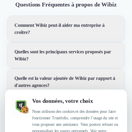
Questions Fréquentes à propos de Wibiz
Comment Wibiz peut-il aider ma entreprise à
croître?
Quelles sont les principaux services proposés par
Wibiz offre des solutions sur mesure conçues pour
Wibiz?
répondre aux défis uniques de votre entreprise, qu'il
s'agisse de prospection B2B, de marketing de
croissance ou de formation commerciale. Notre
Quelle est la valeur ajoutée de Wibiz par rapport à
Nous proposons une vaste gamme de services,
approche intégrée vous aide à élaborer des stratégies
d'autres agences?
notamment la prospection B2B, le growth marketing, le
efficaces pour atteindre vos objectifs commerciaux.
développement commercial, les audits commerciaux et
Vos données, votre choix
la formation. Chaque service est adapté pour s’aligner
Quelles sont les principales qualités que leur
Notre capacité à offrir des solutions agiles et
avec vos besoins spécifiques et maximiser vos résultats.
reconnaissent leurs clients ?
Nous utilisons des cookies et des données pour faire
personnalisées, alliée à notre expertise pratique, nous
fonctionner Trustfolio, comprendre l’usage du site et
distingue des autres agences. Nous nous concentrons
vous proposer une assistance. Vous pouvez refuser ou
sur la satisfaction client et nous engageons à vous
personnaliser les usages optionnels. Voir notre