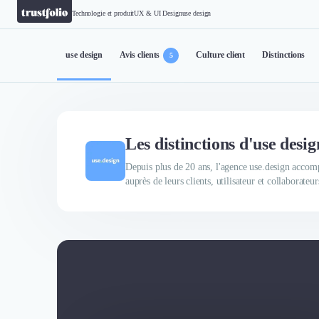
Technologie et produit
UX & UI Design
use design
use design
Avis clients
Culture client
Distinctions
5
Les distinctions d'use desig
Depuis plus de 20 ans, l'agence use.design accompa
auprès de leurs clients, utilisateur et collaborat