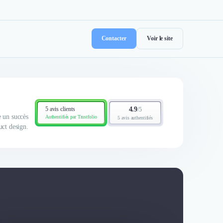
Contacter
Voir le site
5 avis clients
4.9
/
5
e un succès
Authentifiés par Trustfolio
5 avis authentifiés
uct design.