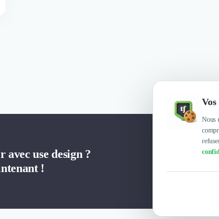
Vos 
Nous u
compre
refuse
er avec use design ?
confid
ntenant !