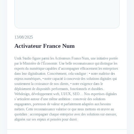
13/08/2025
Activateur France Num
Unik Studio figure parmi les Activateurs France Num, une initiative portée
par le Ministère de l’Économie. Une belle reconnaissance qui distingue les
experts du numérique capables d’accompagner efficacement les entreprises
dans leur digitalisation. Concrètement, cela souligne : • notre maîtrise des
enjeux numériques, • notre capacité à concevoir des solutions digitales qui
soutiennent la croissance de nos clients, • notre exigence dans le
déploiement de dispositifs performants, fonctionnels et durables.
Webdesign, développement web, UI/UX, SEO… Nos expertises digitales
s’articulent autour d’une même ambition : concevoir des solutions
engageantes, porteuses de valeur et parfaitement adaptées aux besoins
métiers. Cette reconnaissance valorise ce que nous mettons en œuvre au
quotidien : accompagner chaque entreprise avec des solutions sur-mesure,
alignées sur ses enjeux et pensées pour durer.