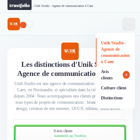
...
Unik Studio - Agence de communication à Caen
Unik Studio -
Agence de
communication
à Caen
Les distinctions d'Unik Studio -
Agence de communication à Caen
Avis
0
clients
Unik Studio est une agence de communication de 12 personnes à
Culture client
Caen, en Normandie, et spécialisée dans la création graphique
depuis 2004. Nous accompagnons nos clients privés et publics sur
Distinctions
tous types de projets de communication : branding, 3D, motion
design, création de site internet, UI/UX, édition, illustrations…
0 avis clients
Authentifiés par Trustfolio