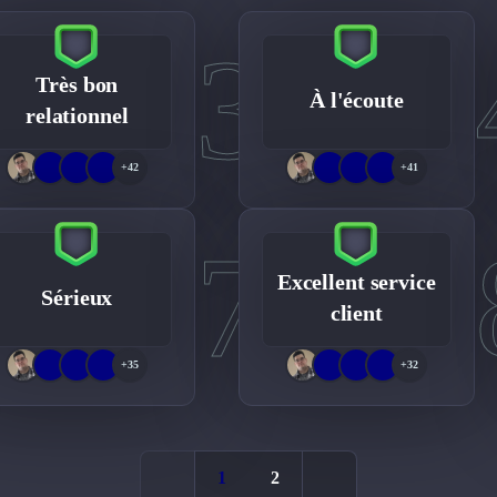
3
Très bon
À l'écoute
relationnel
+42
+41
7
Excellent service
Sérieux
client
+35
+32
1
2