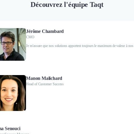
Découvrez l'équipe Taqt
Jérôme Chambard
CMO
Je m'assure que nos solutions apportent toujours le maximum de valeur à nos 
Manon Malichard
Head of Customer Success
a Senouci