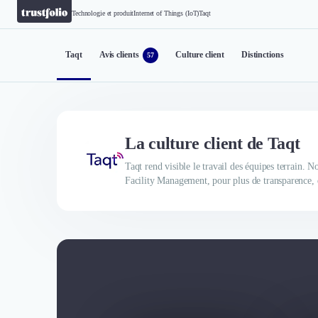
Technologie et produit
Internet of Things (IoT)
Taqt
Taqt
Avis clients
Culture client
Distinctions
57
La culture client de Taqt
Taqt rend visible le travail des équipes terrain. N
Facility Management, pour plus de transparence, d’