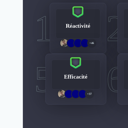
1
2
Réactivité
+46
5
6
Efficacité
+37