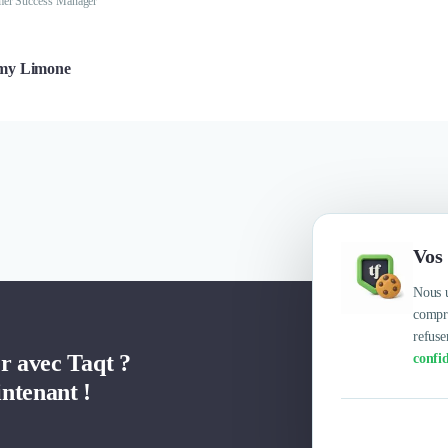
er Success Manager
my Limone
Vos 
Nous u
compre
refuse
er avec Taqt ?
confid
ntenant !