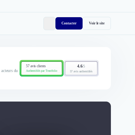
Contacter
Voir le site
57 avis clients
4.6
/
5
x acteurs du
Authentifiés par Trustfolio
57 avis authentifiés