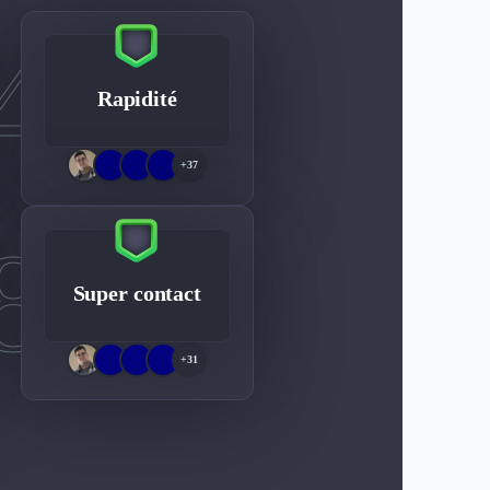
4
Rapidité
+37
8
Super contact
+31