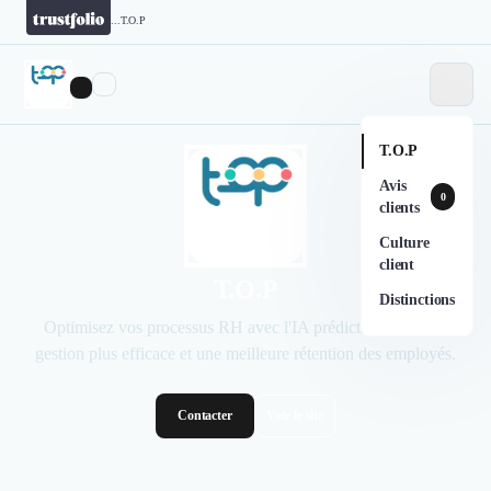
...
T.O.P
T.O.P
Avis
0
clients
Culture
client
T.O.P
Distinctions
Optimisez vos processus RH avec l'IA prédictive pour une
gestion plus efficace et une meilleure rétention des employés.
Contacter
Voir le site