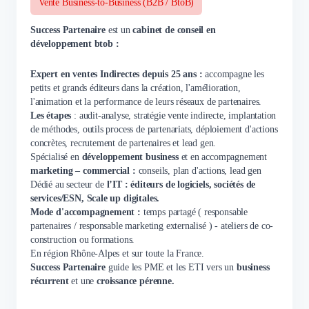
Vente Business-to-Business (B2B / BtoB)
Success Partenaire
est un
cabinet de conseil en
développement btob :
Expert en ventes Indirectes depuis 25 ans :
accompagne les
petits et grands éditeurs dans la création, l'amélioration,
l'animation et la performance de leurs réseaux de partenaires.
Les étapes
: audit-analyse, stratégie vente indirecte, implantation
de méthodes, outils process de partenariats, déploiement d'actions
concrètes, recrutement de partenaires et lead gen.
Spécialisé
en
développement business
et en accompagnement
marketing – commercial :
conseils, plan d'actions, lead gen
Dédié au secteur de
l’IT : éditeurs de logiciels, sociétés de
services/ESN, Scale up digitales.
Mode d'accompagnement :
temps partagé ( responsable
partenaires / responsable marketing externalisé ) - ateliers de co-
construction ou formations.
En région Rhône-Alpes et sur toute la France.
Success Partenaire
guide les PME et les ETI vers un
business
récurrent
et
une
croissance pérenne.