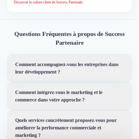
Découvrir la culture client de Success Partenaire
Questions Fréquentes à propos de Success
Partenaire
Comment accompagnez-vous les entreprises dans
leur développement ?
Comment intégrez-vous le marketing et le
Nous aidons les PME et scale-ups à développer leur
commerce dans votre approche ?
activité en créant des réseaux de partenaires, en
optimisant leur stratégie commerciale et marketing, et
en les accompagnant dans la mise en œuvre de ces
Quels services concrètement proposez-vous pour
Nous travaillons simultanément sur les leviers
actions. Notre approche combine ces trois leviers pour
améliorer la performance commerciale et
marketing et commerciaux. Cela signifie que nous
générer une croissance durable.
marketing ?
élaborons une stratégie marketing et un plan d'actions