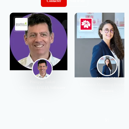
Contacter
Voir le site
Mélanie Mo
Philippe Ankri
Directrice Marketing Produit 
CEO chez
EOLIA Software
Akanea
5
5
/
5
/
5