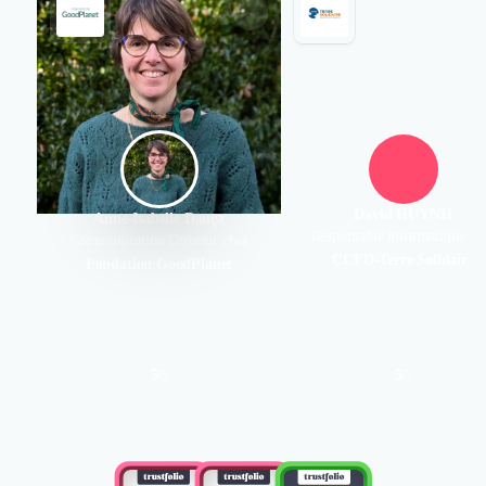
David HUYNH
Anne-Isabelle Dauça
Responsable informatique ch
Communication Director chez
CCFD-Terre Solidaire
Fondation GoodPlanet
5
5
/
5
/
5
Authentifié le 17/12/2025 par
Authentifié le 17/07/2025 par