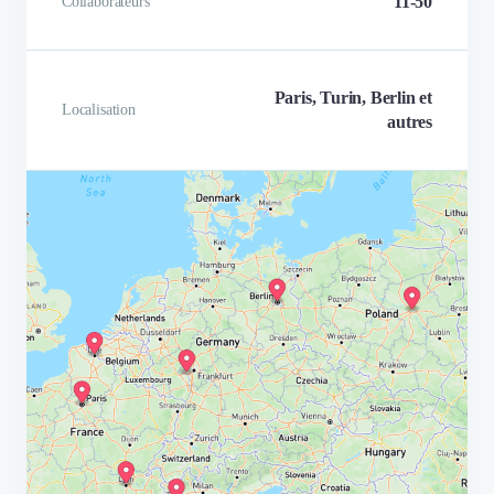
11-50
Collaborateurs
surtout… solidaire. 📣 Un es
de communication pour relayer
campagnes citoyennes. ⏱️ Un 
de temps pour les équipes
Paris, Turin, Berlin et
Localisation
impact renforcé pour la ca
autres