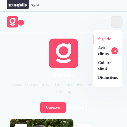
...
Signitic
Signitic
Avis
33
clients
Culture
client
Signitic
Distinctions
Quand la signature email devient un levier de performance
marketing !
Contacter
Voir le site