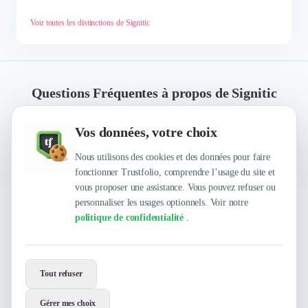
Voir toutes les distinctions de Signitic
Questions Fréquentes à propos de Signitic
Vos données, votre choix
Quelles sont les principales qualités que leur
reconnaissent leurs clients ?
Nous utilisons des cookies et des données pour faire
fonctionner Trustfolio, comprendre l’usage du site et
vous proposer une assistance. Vous pouvez refuser ou
personnaliser les usages optionnels. Voir notre
Trustfolio a authentifié les feedbacks suivants :
politique de confidentialité
.
Interface simple, Clair, Super équipe, À taille humaine,
Super contact, Spécialiste(s), Excellent service client,
Simplicité, Sens du client, Très intuitif, Anticipation des
Envie de travailler avec Signitic ?
besoins, Bon accompagnement, Agilité, Très bons
Tout refuser
Contactez-les maintenant !
rapports humains, Ethique, Fiabilité, Sympathique,
Réactivité, INNOVANTE, Rapidité, Excellent rapport
Gérer mes choix