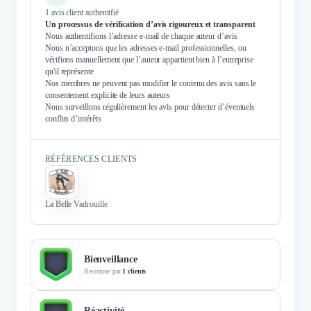
2021 j'ai alors commencé à
1 avis client authentifié
frapper à plusieurs portes pour y
Un processus de vérification d’avis rigoureux et transparent
Nous authentifions l’adresse e-mail de chaque auteur d’avis
trouver du soutien et surtout une
Nous n’acceptons que les adresses e-mail professionnelles, ou
aide financière car mon
vérifions manuellement que l’auteur appartient bien à l’entreprise
entourage, inquiet me poussait
qu'il représente
Nos membres ne peuvent pas modifier le contenu des avis sans le
vers une fermeture de la société.
consentement explicite de leurs auteurs
C'est à la métropole de Lyon que
Nous surveillons régulièrement les avis pour détecter d’éventuels
l'on m'a conseillée de me
conflits d’intérêts
rapprocher de Second Souffle qui
accompagnait les entreprises en
RÉFÉRENCES CLIENTS
difficulté. J'ai donc osé appeler,
avec la crainte d'entendre que la
fin de l’aventure était inévitable.
La Belle Vadrouille
Le premier contact téléphonique
avec Guillaume a été d'une
grande humanité et bienveillance.
Le fait d'entendre que j'avais bien
Bienveillance
fait d'appeler et que je n'étais plus
Reconnue par
1 clients
seule m'avait déjà soulagée.
J'allais pouvoir parler, échanger
Réactivité