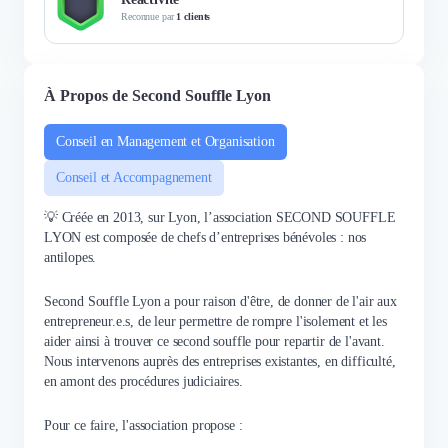
sur ma situation avec des
Reconnue par
1 clients
personnes compétentes. Il m'a
aussitôt fait parvenir un
questionnaire qui allait lui
permettre de bien comprendre ma
À Propos de Second Souffle Lyon
situation afin d'adapter le
meilleur accompagnement. Le
Conseil en Management et Organisation
premier jeudi de février j'assistais
Conseil et Accompagnement
au rendez-vous « 24H pour
rebondir » de 2nd Souffle en
💡 Créée en 2013, sur Lyon, l’association SECOND SOUFFLE
visioconférence. Des témoignages
LYON est composée de chefs d’entreprises bénévoles : nos
de personnes très touchants, des
antilopes.
interventions de responsables
d'organismes comme l'ADIE,
Second Souffle Lyon a pour raison d'être, de donner de l'air aux
6000 Rebonds, l ’URSSAF, le
entrepreneur.e.s, de leur permettre de rompre l'isolement et les
Tribunal de Commerce… ont été
aider ainsi à trouver ce second souffle pour repartir de l'avant.
très intéressants. Dès mon
Nous intervenons auprès des entreprises existantes, en difficulté,
premier rendez-vous avec Élodie
en amont des procédures judiciaires.
(mon binôme, coach
extraordinaire) et Guillaume, un
Pour ce faire, l'association propose :
sentiment de confiance s'est