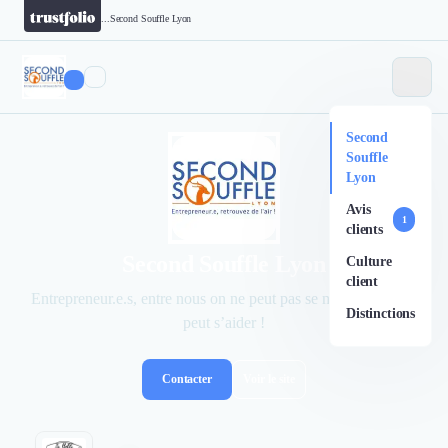
...
Second Souffle Lyon
Second
Souffle
Lyon
Avis
1
clients
Second Souffle Lyon
Culture
client
Entrepreneur.e.s, entre nous on ne peut pas se mentir, mais on
Distinctions
peut s’aider !
Contacter
Voir le site