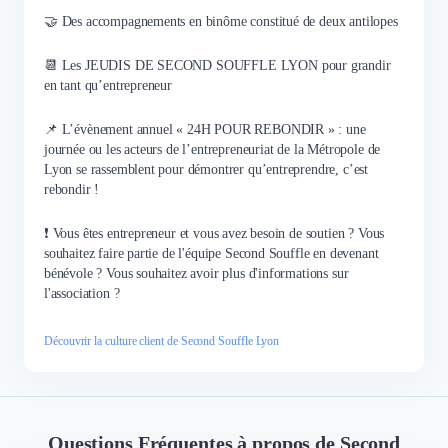
installé immédiatement.
🤝 Des accompagnements en binôme constitué de deux antilopes
Rencontre avec des personnes
humaines, à l’écoute, humbles,
📆 Les JEUDIS DE SECOND SOUFFLE LYON pour grandir
altruistes, disponibles, réactives et
en tant qu’entrepreneur
généreuse. Il n'était alors pas
📌 L’évènement annuel « 24H POUR REBONDIR » : une
question de fermer mais
journée ou les acteurs de l’entrepreneuriat de la Métropole de
d'envisager une stratégie pour me
Lyon se rassemblent pour démontrer qu’entreprendre, c’est
permettre de retrouver l'énergie
rebondir !
et des solutions pour continuer.
J’ai pu être accompagnée
❗ Vous êtes entrepreneur et vous avez besoin de soutien ? Vous
plusieurs mois
souhaitez faire partie de l'équipe Second Souffle en devenant
psychologiquement par Pascale,
bénévole ? Vous souhaitez avoir plus d'informations sur
mise en relation avec Olivier qui
l'association ?
m’a accueillie et avec qui j’ai pu
échanger également. Guillaume
Découvrir la culture client de Second Souffle Lyon
m’a permis de bénéficier d’un
nouveau crédit auprès de l’ADIE
sans lequel je n’aurais pas pu
vivre cet été. J’ai vécu un
accompagnement chaleureux et
Questions Fréquentes à propos de Second