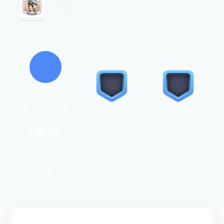
Anonyme
Dirigeante de La
Belle Vadrouille
chez
La Belle
Vadrouille
5
/
5
Authentifié le 24/09/2021 par