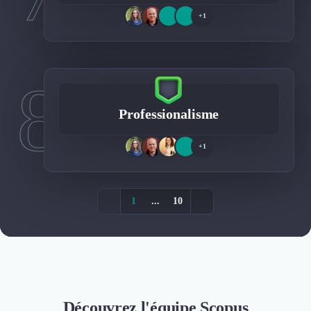
+1
8
Professionalisme
+1
1
...
10
Découvrez l'équipe Scopus