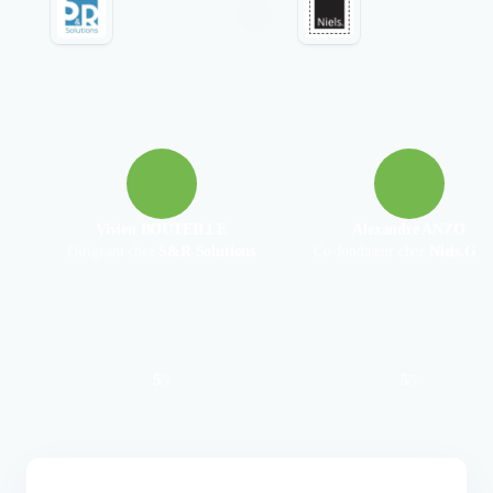
Vivien BOUTEILLE
Alexandre ANZO
Dirigeant chez
S&R Solutions
Co-fondateur chez
Niels.Gui
5
5
/
5
/
5
Authentifié le 27/05/2026 par
Authentifié le 19/12/2025 par