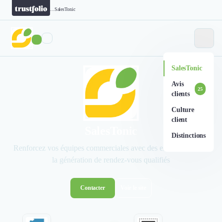
...
SalesTonic
SalesTonic
Avis
25
clients
Culture
client
SalesTonic
Distinctions
Renforcez vos équipes commerciales avec des experts dédiés à
la génération de rendez-vous qualifiés
Contacter
Voir le site