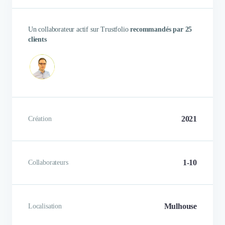
Un collaborateur actif sur Trustfolio
recommandés par 25
Besoin de création de leads
clients
Prospection commerciale -
approche directe. B
Assistance technique Ingénierie.
qualification, bon vol
Plusieurs nouveaux contacts et une
accompagnement au ciblage et 
base de prospection mature.
proposition de valeur commerc
2021
Création
Vivien BOUTEILLE
Alexandre ANZO
Dirigeant
Co-fondateur
1-10
Collaborateurs
Mulhouse
Localisation