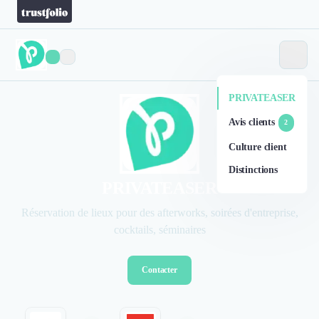
PRIVATEASER
Avis clients
2
Culture client
Distinctions
PRIVATEASER
Réservation de lieux pour des afterworks, soirées d'entreprise,
cocktails, séminaires
Contacter