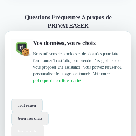
Questions Fréquentes à propos de
PRIVATEASER
Vos données, votre choix
Quelles sont les principales qualités que leur
reconnaissent leurs clients ?
Nous utilisons des cookies et des données pour faire
fonctionner Trustfolio, comprendre l’usage du site et
vous proposer une assistance. Vous pouvez refuser ou
personnaliser les usages optionnels. Voir notre
Trustfolio a authentifié les feedbacks suivants : large
politique de confidentialité
.
catalogue de lieux, trouvent toujours une solution,
trouvent toujours LE BON lieu pour un événement,
réactifs, sympathiques, rapides
Envie de travailler avec
PRIVATEASER ?
Tout refuser
Contactez-les maintenant !
Gérer mes choix
Contacter
Tout accepter