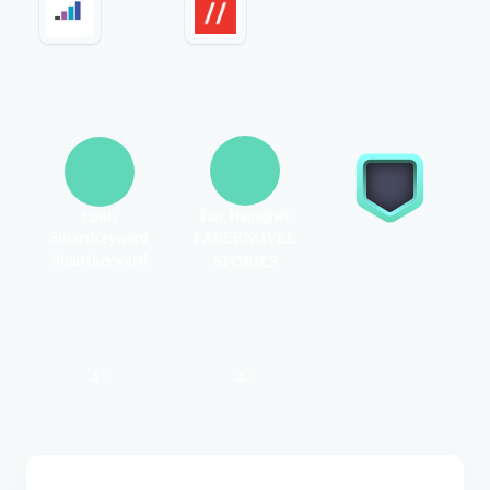
Luc Dagognet
Louis
FABERNOVEL
SmartKeyword
Smartkeyword
STORIES
4
4
/
5
/
5