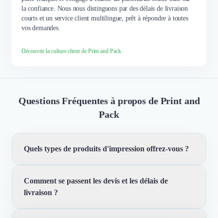
la confiance. Nous nous distinguons par des délais de livraison
courts et un service client multilingue, prêt à répondre à toutes
vos demandes.
Découvrir la culture client de Print and Pack
Questions Fréquentes à propos de Print and
Pack
Quels types de produits d'impression offrez-vous ?
Comment se passent les devis et les délais de
Nous proposons une vaste gamme de produits
livraison ?
d'impression, notamment des packagings en carton, des
boîtes, des étiquettes, et des solutions d'emballage
personnalisées. Notre expertise couvre également les