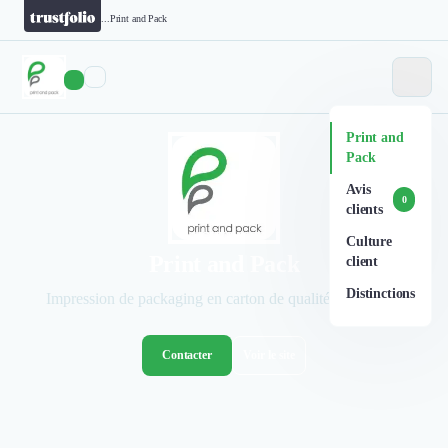
...
Print and Pack
Print and
Pack
Avis
0
clients
Culture
Print and Pack
client
Distinctions
Impression de packaging en carton de qualité en Europe.
Contacter
Voir le site