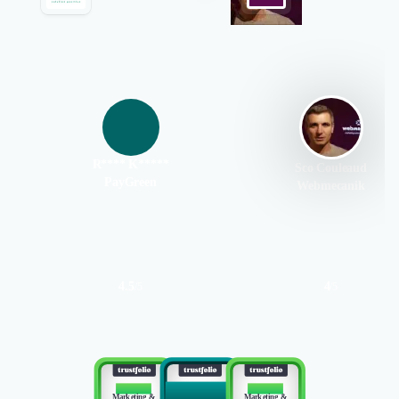
R**** K*****
Sco Couleaud
PayGreen
Webmecanik
4.5
4
/
5
/
5
Authentifié le 23/11/2023 par
BEST
TOP 10
TOP 10
MEMBER
Marketing &
Marketing &