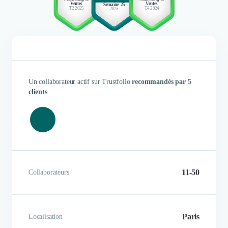
Ventes
Ventes
Semaine 25
T2 2025
T4 2024
2025
Projet de refonte d’identité
visuelle et de notre site internet.
Le projet est un succès. Nous
sommes très satisfait de notre
nouveau logo et de cette nouvelle
identité visuelle.
Un collaborateur actif sur Trustfolio
recommandés par 5
clients
R**** K*****
11-50
Collaborateurs
Paris
Localisation