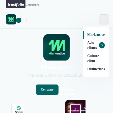
...
Markentive
Markentive
Avis
5
clients
Culture
client
Markentive
Distinctions
WE ARE GROWTH ENABLERS
Contacter
Voir le site