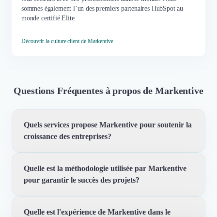
sommes également l’un des premiers partenaires HubSpot au
monde certifié Elite.
Découvrir la culture client de Markentive
Questions Fréquentes à propos de Markentive
Quels services propose Markentive pour soutenir la
croissance des entreprises?
Quelle est la méthodologie utilisée par Markentive
Markentive propose des services d'intégration CRM, de
pour garantir le succès des projets?
RevOps et d'implémentation de HubSpot. Nous
accompagnons les entreprises dans la résolution de
problèmes, la construction de solutions, l'exécution de
Quelle est l'expérience de Markentive dans le
Markentive utilise l'approche REBEL® (RE-solve, B-
projets et l'apprentissage continu pour assurer une