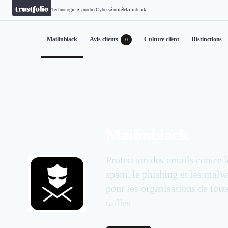
Technologie et produit
Cybersécurité
Mailinblack
Mailinblack
Avis clients
Culture client
Distinctions
0
Mailinblack
Protection des emails contre l
spam, le phishing et les malw
pour les organisations de tout
tailles