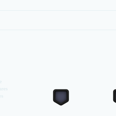
e
ares
es