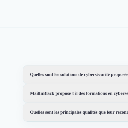
Quelles sont les solutions de cybersécurité propos
MailInBlack propose-t-il des formations en cybersé
MailInBlack propose une solution de protection des emai
menaçants et détecte les cybermenaces pour protéger v
Quelles sont les principales qualités que leur reconn
Oui, MailInBlack propose des formations et des program
employés et les aider à reconnaître les cybermenaces.