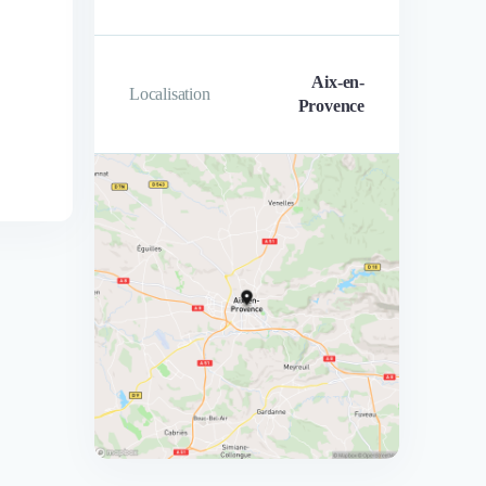
Aix-en-
Localisation
Provence