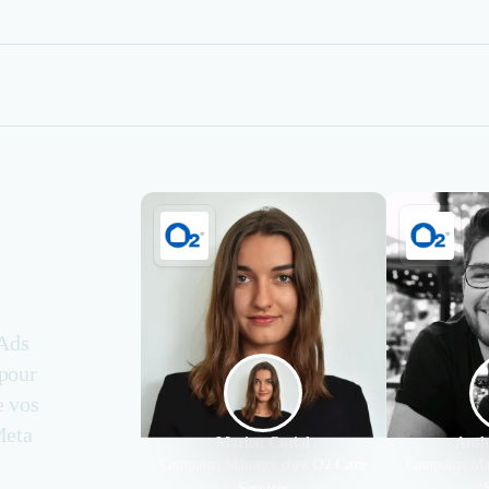
 Ads
pour
e vos
Meta
Marion Curial
Anth
Campaign Manager chez
O2 Care
Campaign Ma
Services