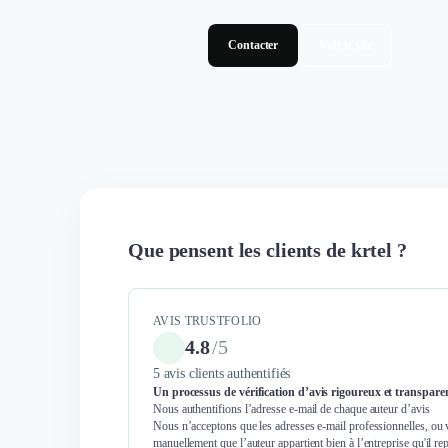
Contacter
Voir le site
Que pensent les clients de krtel ?
AVIS TRUSTFOLIO
4.8
/
5
5 avis clients authentifiés
Un processus de vérification d’avis rigoureux et transpare
Nous authentifions l’adresse e-mail de chaque auteur d’avis
Nous n’acceptons que les adresses e-mail professionnelles, ou 
manuellement que l’auteur appartient bien à l’entreprise qu'il re