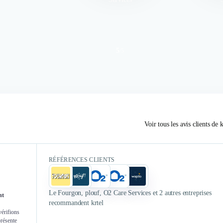
5
/
5
Authentifié le 11/07/2023 par
Authent
Nous avons fait appel à KRTEL
initialement pour la gestion de nos
Voir tous les avis clients de k
KRTEL nous
campagnes publicitaires. Nous
2 ans
avions du mal à optimiser nos
campagne
campagnes Meta Ads avec notre
RÉFÉRENCES CLIENTS
TikTok) ainsi
agence précédente (pas réactifs,
vidéos UGC.
peu de conseil, aucun
drastiquement
accompagnement sur la partie
Le Fourgon, plouf, O2 Care Services et 2 autres entreprises
nt
créa). Aucun regret, au contraire !
recommandent krtel
Les perfs sont au rdv et même
vérifions
présente
meilleures que ce que nous avions