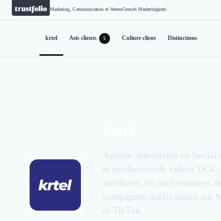
Marketing, Communication et Ventes
Growth Marketing
krtel
krtel
Avis clients
Culture client
Distinctions
5
krtel
Agence spécialisée en Social
et production de vidéos UGC 
améliorer les performances d
campagnes publicitaires sur 
et TikTok.