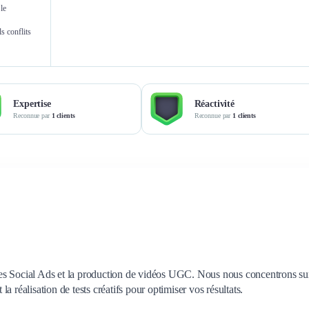
le
projeté. Mention spéciale
Marion Curial
Anth
également pour les vidéos UGC
s conflits
Campaign Manager
Campa
qui fonctionnent ++ et nous
permettent de diversifier nos
formats. Je recommande ! Un
plaisir de bosser avec eux.
Expertise
Réactivité
Reconnue par
1 clients
Reconnue par
1 clients
es Social Ads et la production de vidéos UGC. Nous nous concentrons su
 réalisation de tests créatifs pour optimiser vos résultats.