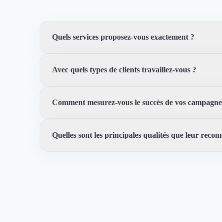
Quels services proposez-vous exactement ?
Avec quels types de clients travaillez-vous ?
Nous nous concentrons sur la gestion des campagnes pub
gestion de projet dédiée pour optimiser les performan
Comment mesurez-vous le succès de vos campagne
Nous travaillons avec des entreprises de divers secteur
formats de contenu. Notre expertise couvre la gestio
Quelles sont les principales qualités que leur reconn
Nous mesurons notre succès par l'amélioration des per
rapports détaillés et des analyses pour vous aider à co
Trustfolio a authentifié les feedbacks suivants : À l'éc