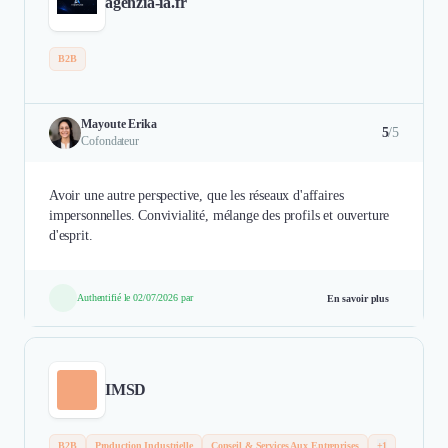
agenzia-ia.fr
B2B
Mayoute Erika
5
/5
Cofondateur
Avoir une autre perspective, que les réseaux d'affaires
impersonnelles. Convivialité, mélange des profils et ouverture
d'esprit.
Authentifié le 02/07/2026 par
En savoir plus
IMSD
B2B
Production Industrielle
Conseil & Services Aux Entreprises
+1