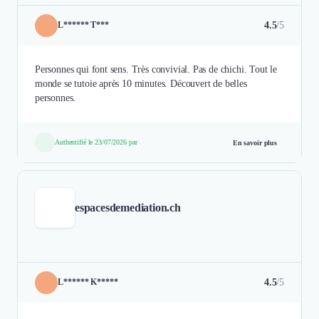
4.5
/5
L****** T***
Personnes qui font sens. Très convivial. Pas de chichi. Tout le
monde se tutoie après 10 minutes. Découvert de belles
personnes.
Authentifié le 23/07/2026 par
En savoir plus
espacesdemediation.ch
4.5
/5
L****** K*****