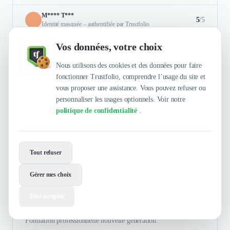
M**** T***
5
/5
Identité masquée – authentifiée par Trustfolio
Vos données, votre choix
C'était super cool. Tous le monde est venue avec sa bonne
humeur et sa volonté de partagé un moment avec authenticité .
Nous utilisons des cookies et des données pour faire
très enrichissante car cela demande de venir à une table de resto
fonctionner Trustfolio, comprendre l’usage du site et
et rencontrer des gens avec qui tu n'a aucun lien mais tu sais
vous proposer une assistance. Vous pouvez refuser ou
que nous voulons la même chose.
personnaliser les usages optionnels. Voir notre
politique de confidentialité
.
Authentifié le 02/07/2026 par
En savoir plus
Tout refuser
Evolumii
Gérer mes choix
Tout accepter
Evolumii conçoit des parcours pédagogiques innovants où
l'expérience devient le moteur de votre transformation.
Formation professionnelle nouvelle génération.