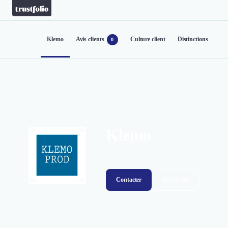
Klemo
Avis clients
Culture client
Distinctions
0
Klemo
Contacter
Voir le site