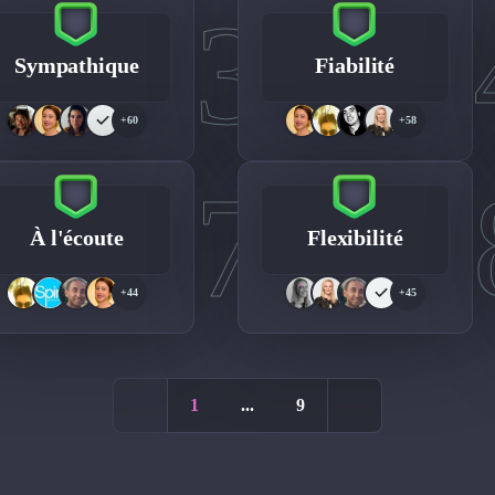
3
Sympathique
Fiabilité
+60
+58
7
À l'écoute
Flexibilité
+44
+45
1
...
9