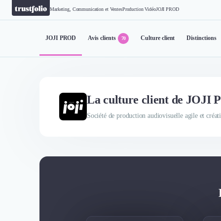
Marketing, Communication et Ventes
Production Vidéo
JOJI PROD
JOJI PROD
Avis clients
Culture client
Distinctions
70
La culture client de JOJI
Société de production audiovisuelle agile et créat