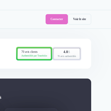
Contacter
Voir le site
70 avis clients
4.8
/
5
Authentifiés par Trustfolio
70 avis authentifiés
s