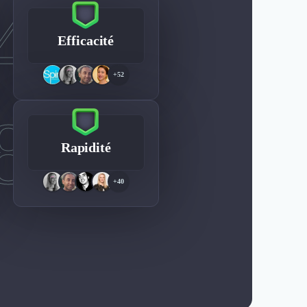
4
Efficacité
+52
8
Rapidité
+40