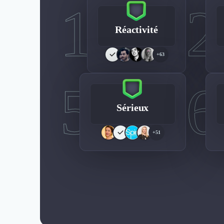
1
2
Réactivité
+63
5
6
Sérieux
+51