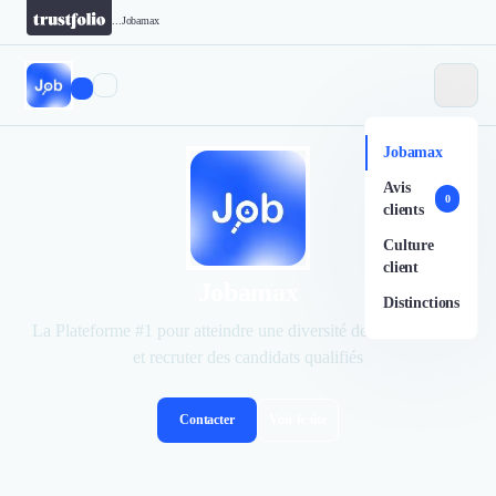
...
Jobamax
Jobamax
Avis
0
clients
Culture
client
Jobamax
Distinctions
La Plateforme #1 pour atteindre une diversité de jeunes talents
et recruter des candidats qualifiés
Contacter
Voir le site