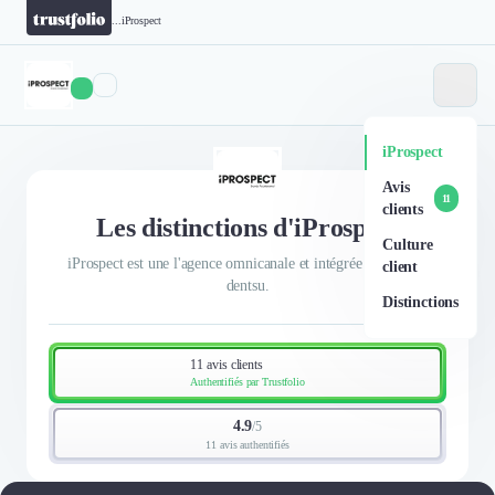
...
iProspect
iProspect
Avis
11
clients
Les distinctions d'iProspect
Culture
iProspect est une l'agence omnicanale et intégrée du groupe
client
dentsu.
Distinctions
11 avis clients
Authentifiés par Trustfolio
4.9
/
5
11 avis authentifiés