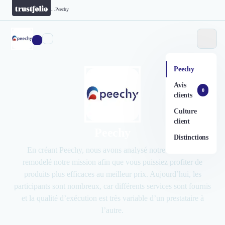
...
Peechy
Peechy
Avis
0
clients
Culture
client
Peechy
Distinctions
En créant Peechy, nous avons analysé notre marché et
remodelé notre mission afin que vous puissiez profiter de
produits plus efficaces au meilleur prix. Aujourd’hui, les
participants sont nombreux, car différents services sont fournis
et la qualité d’exécution est très variable d’un prestataire à
l’autre.