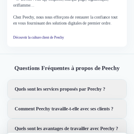
oriflamme…
Chez Peechy, nous nous efforçons de restaurer la confiance tout
en vous fournissant des solutions digitales de premier ordre.
Découvrir la culture client de Peechy
Questions Fréquentes à propos de Peechy
Quels sont les services proposés par Peechy ?
Comment Peechy travaille-t-elle avec ses clients ?
Peechy est une agence de web marketing qui propose
une gamme de services pour aider les entreprises à
atteindre leurs objectifs de marketing en ligne. Ces
Quels sont les avantages de travailler avec Peechy ?
Peechy travaille en étroite collaboration avec ses clients
services peuvent inclure la publicité en ligne (Facebook