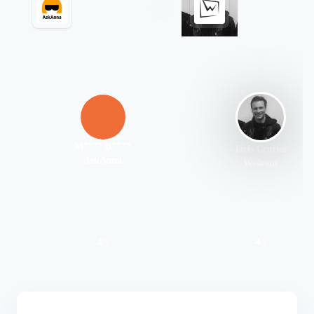
M**** B****
Joris Crozier
AskAnna
Welkom
4
4
/
5
/
5