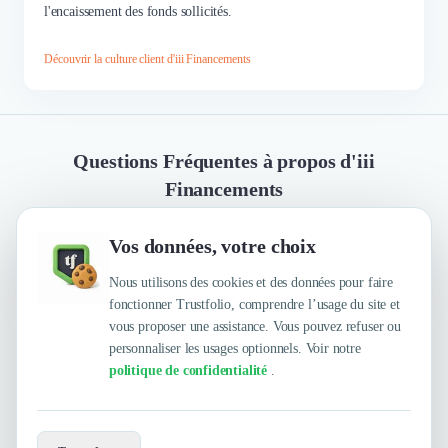
l'encaissement des fonds sollicités.
Découvrir la culture client d'iii Financements
Questions Fréquentes à propos d'iii
Financements
Vos données, votre choix
Quelles sont les principales qualités que leur
reconnaissent leurs clients ?
Nous utilisons des cookies et des données pour faire
fonctionner Trustfolio, comprendre l’usage du site et
vous proposer une assistance. Vous pouvez refuser ou
personnaliser les usages optionnels. Voir notre
Trustfolio a authentifié les feedbacks suivants : Bon
politique de confidentialité
.
conseil en amont, Bon suivi du projet, Dossier monté
en un temps record et validé sans retour, Super,
Réactivité, Experts, Quali, Compétitif
Envie de travailler avec iii