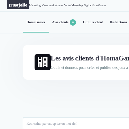
Marketing, Communication et Ventes
Marketing Digital
HomaGames
HomaGames
Avis clients
Culture client
Distinctions
0
Les avis clients d'HomaG
Outils et données pour créer et publier des jeux à