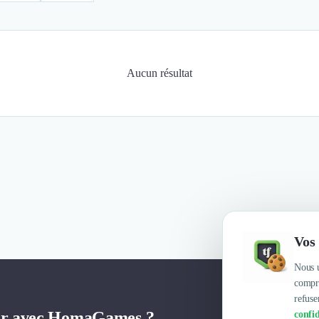
Aucun résultat
Vos 
Nous u
compre
refuse
ler avec HomaGames ?
confid