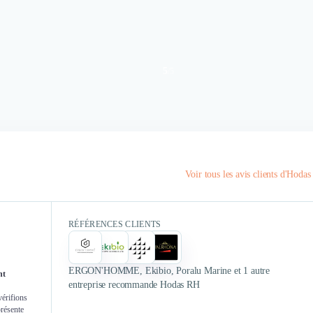
5
/
5
Authentifié le 03/06/2021 par
Authent
Nous faisons appel à Hodas depuis
de nombreuses années pour le
Recrute
Voir tous les avis clients d'Hoda
recrutement de nos cadres pour
création et 
tout type de fonctions, postes basés
pour no
en France comme à l'étranger.
accompagn
RÉFÉRENCES CLIENTS
Hodas nous a permis d'identifier et
d'embaucher des personnes
été long et 
talentueuses en phase avec nos
su être prése
ERGON'HOMME, Ekibio, Poralu Marine et 1 autre
nt
valeurs, quelque soit leur fonction
nos 
entreprise recommande Hodas RH
et la zone géographique couverte.
vérifions
présente