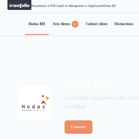
Recrutement et RH
Conseil en Management et Organisation
Hodas RH
Hodas RH
Avis clients
Culture client
Distinctions
5
Hodas RH
Ensemble, façonnons des rela
durables
Contacter
Voir le site