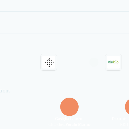
tions
Gasiglia Laurent
Dorothée 
CEO chez
Poralu Marine
RRH 