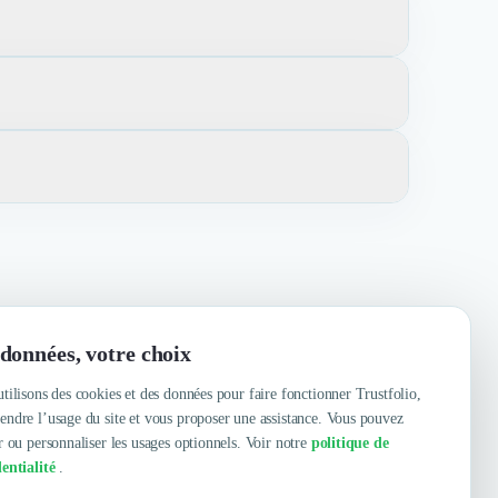
la inclut le recrutement, la formation, la gestion des
ques de chaque entreprise.
Notre expertise nous permet de nous adapter aux besoins
 la transparence, l'intégrité et le respect mutuel.
e gestion des ressources humaines.
ce, Sympathique, Fiabilité, À l'écoute
données, votre choix
tilisons des cookies et des données pour faire fonctionner Trustfolio,
ndre l’usage du site et vous proposer une assistance. Vous pouvez
r ou personnaliser les usages optionnels. Voir notre
politique de
entialité
.
Contacter
Voir le site