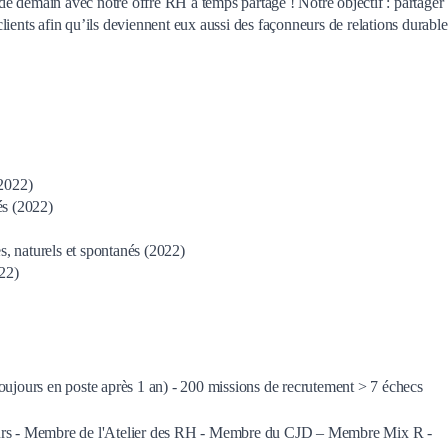
t de demain avec notre offre RH à temps partagé ! Notre objectif : partager
ients afin qu’ils deviennent eux aussi des façonneurs de relations durable
2022)
és (2022)
, naturels et spontanés (2022)
022)
oujours en poste après 1 an) - 200 missions de recrutement > 7 échecs
rs - Membre de l'Atelier des RH - Membre du CJD – Membre Mix R -