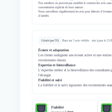
Nos membres ne peuvent pas modifier le contenu des avis sans 
consentement explicite de leurs auteurs
Nous surveillons régulièrement les avis pour détecter d’éventuel
d’intérêts
Généré par l'IA
Basé sur 5 avis vérifiés · mis à jour le 21
Écoute et adaptation
Les clients soulignent une écoute active et une remise 
recrutements réussis.
Expertise et bienveillance
L'expertise métier et la bienveillance des consultants
l'étranger.
Fiabilité et suivi
La fiabilité et le suivi rigoureux des recrutements assu
Fiabilité
Reconnue par
5 clients