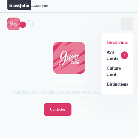
...
Guest Suite
Guest Suite
Avis
0
clients
Culture
client
Guest Suite
Distinctions
Maîtrisez vos avis clients et boostez votre visibilité en ligne.
Contacter
Voir le site