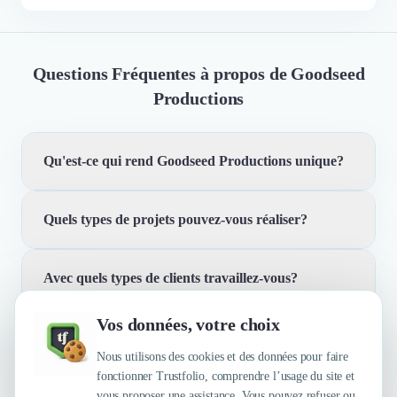
Questions Fréquentes à propos de Goodseed
Productions
Qu'est-ce qui rend Goodseed Productions unique?
Quels types de projets pouvez-vous réaliser?
Nous sommes une jeune agence de publicité avec une
production intégrée, spécialisée dans la création
audiovisuelle. Notre objectif est de cultiver les histoires
Avec quels types de clients travaillez-vous?
Nous créons et produisons des histoires fidèles à
de nos clients avec une expertise technique et artistique
l'identité de nos clients. Que ce soit pour des films, des
issue du cinéma.
Vos données, votre choix
vidéos, des séries ou de la publicité, nous mettons notre
Quelles sont les principales qualités que leur
Nous travaillons avec des entreprises et des marques
savoir-faire au service de vos projets.
reconnaissent leurs clients ?
Nous utilisons des cookies et des données pour faire
qui souhaitent raconter leur histoire de manière
fonctionner Trustfolio, comprendre l’usage du site et
authentique et impactante. Notre approche est adaptée à
vous proposer une assistance. Vous pouvez refuser ou