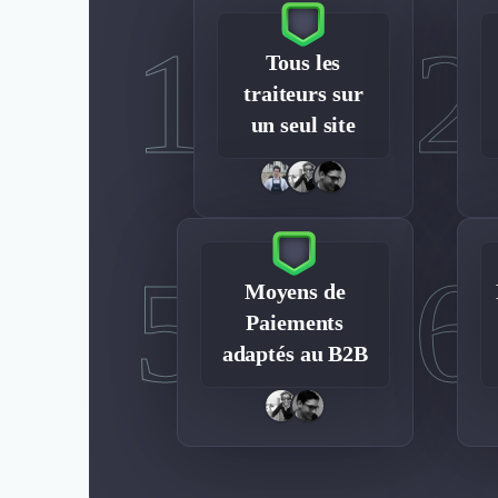
1
2
Tous les
traiteurs sur
un seul site
5
6
Moyens de
Paiements
adaptés au B2B