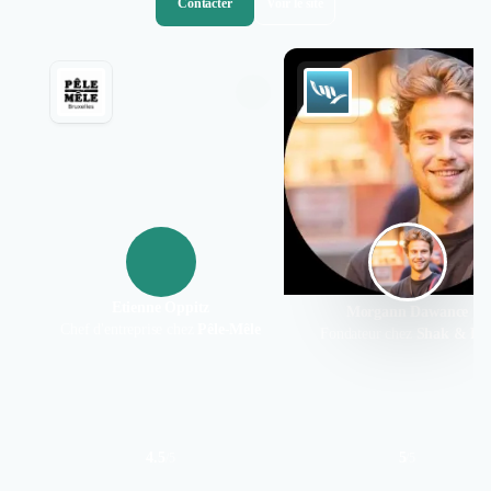
Contacter
Voir le site
Etienne Oppitz
Morgann Dawance
Chef d'entreprise chez
Pêle-Mêle
Fondateur chez
Shak & Ka
4.5
5
/
5
/
5