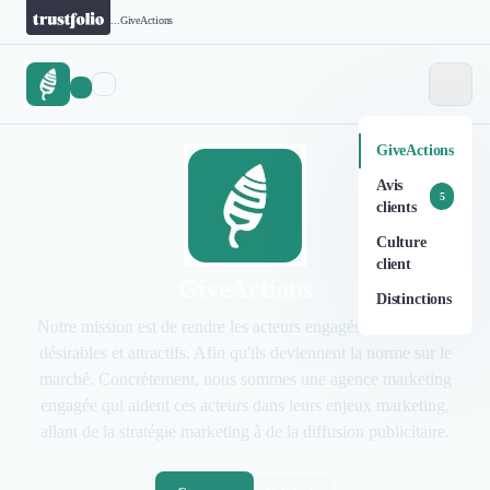
...
GiveActions
GiveActions
Avis
5
clients
Culture
client
GiveActions
Distinctions
Notre mission est de rendre les acteurs engagés plus visibles,
désirables et attractifs. Afin qu'ils deviennent la norme sur le
marché. Concrètement, nous sommes une agence marketing
engagée qui aident ces acteurs dans leurs enjeux marketing,
allant de la stratégie marketing à de la diffusion publicitaire.