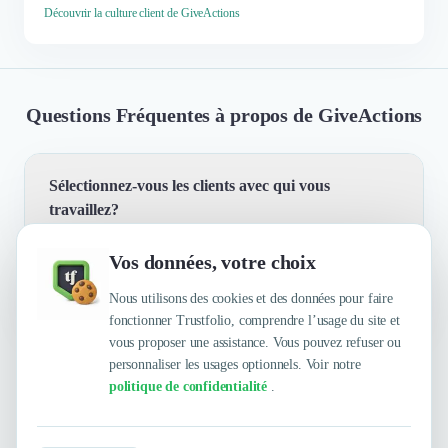
Découvrir la culture client de GiveActions
Questions Fréquentes à propos de GiveActions
Sélectionnez-vous les clients avec qui vous
travaillez?
Vos données, votre choix
Quelles sont les principales qualités que leur
Oui, nous avons une charte de sélection. Nous ne
reconnaissent leurs clients ?
Nous utilisons des cookies et des données pour faire
travaillons qu'avec des structures à impact positif sur
fonctionner Trustfolio, comprendre l’usage du site et
l'environnement, la société, la culture ou la santé.
vous proposer une assistance. Vous pouvez refuser ou
Il y a uniquement notre service d'accompagnement
personnaliser les usages optionnels. Voir notre
Trustfolio a authentifié les feedbacks suivants : À
pour éviter le greenwashing dans sa communication qui
politique de confidentialité
.
l'écoute, Efficacité, Bon accompagnement,
est accessible à toute structure, peu importe son impact.
Authentique, Réactivité, Authentiques