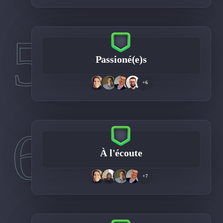
5
Passioné(e)s
+6
6
À l'écoute
+7