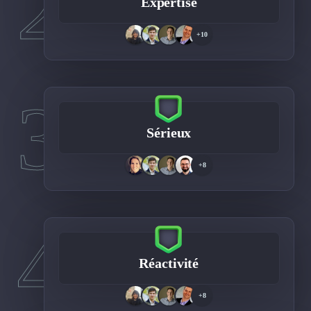
2
Expertise
+10
3
Sérieux
+8
4
Réactivité
+8