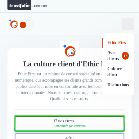
...
Ethic First
Ethic First
Avis
17
clients
La culture client d'Ethic First
Culture
Ethic First est un cabinet de conseil spécialisé en accessibilité
client
numérique, qui accompagne ses clients grands comptes privés et
Distinctions
publics dans leur mise en conformité avec les normes françaises
et internationales. Nous sommes aussi organisme de formation
Qualiopi sur ces sujets.
17 avis clients
Authentifiés par Trustfolio
4.9
/
5