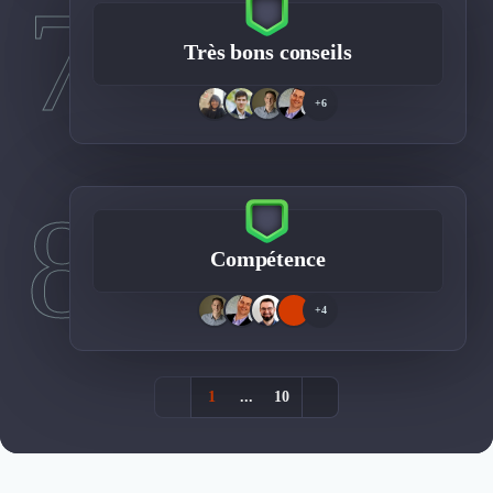
7
Très bons conseils
+6
8
Compétence
+4
1
...
10