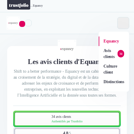
...
Equancy
Equancy
Avis
34
clients
Les avis clients d'Equancy
Culture
Shift to a better performance - Equancy est un cabinet de conseil
client
au croisement de la stratégie, du digital et de la data. Sa mission :
Distinctions
adresser les enjeux de croissance et de performance des
entreprises, en exploitant les nouvelles technologies,
l’Intelligence Artificielle et la donnée sous toutes ses formes.
34 avis clients
Authentifiés par Trustfolio
4.8
/
5