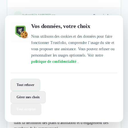
Authentifié le 14/09/2023 par
En savoir plus
Vos données, votre choix
Nous utilisons des cookies et des données pour faire
Generali
fonctionner Trustfolio, comprendre l’usage du site et
vous proposer une assistance. Vous pouvez refuser ou
personnaliser les usages optionnels. Voir notre
Banques & Etablissements De Crédit
politique de confidentialité
.
Assicurazioni Generali SpA or simply Generali Group is an
Italian insurance company based in Trieste.
Tout refuser
Sandrine de Renty
5
/5
Responsable de projets Marketing & Digital
Gérer mes choix
Tout accepter
Dans le cadre de la refonte d'un programme de prévention
santé et bien-être, nous avons été accompagnés par Equancy
dans la définition des plans d'animation et d'engagement des